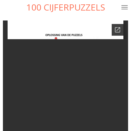
100 CIJFERPUZZELS
Ga
direct
naar
de
hoofdinhoud